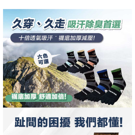
二、支払い限度額
2. 「OP Pay Later」を利用する契約関係の目的から、店舗はあなたの個人
宅配(離島)
1.初回 AFTEEを ご利用の際に、認証結果及び当社の審査の結果に基づ
情報（名前、電話または住所を含む）を台湾大哥大に提供し、収集、処理
き、限度額が設定されます。
配送毎にNT$135、NT$1,500以上で送料無料
および利用するために、当社があなた本人と分割請求書に必要な情報の確
2.決済金額は最低NT$20です。
認、照合および修正を行います。
3.現在、台湾の会員のみご利用いただけます。
順豐
3. 完全なユーザーサービス規約については、以下のリンクを参照してくだ
送料を確認
さい：
https://oppay.tw/userRule
三、利用規約「AFTEE代金後払い」（以下当サービスという）はネットプ
ロテクションズ（以下 AFTEE という）が提供し、AFTEEが代金を徴収し
ます。当サービスご利用の際に提供しなければならない個人情報（注文者
の氏名、電話番号、受取人の氏名、電話番号、受取人住所を含むがこれに
限らない）は、AFTEEに渡され当サービスで必要な範囲内で利用されま
す。AFTEEの個人情報の収集、処理、利用について、詳細はAFTEE公式ホ
ームページの『個人情報の収集、処理及び利用に関する声明』をご参照く
ださい（
https://aftee.tw/privacypolicy/
）。
AFTEEの初回ご利用の際に、審査を通過すれば、最高額がNT$10,000にな
ります。支払い期限を過ぎた場合、その金額に基づいて年利20%の遅延滞
納金が加算されます。未成年の利用者は、事前に法定代理人または後見人
の同意を得ればAFTEEをご利用いただけます。
個人情報の処理、利用について疑問がある、または関連する法律の権利を
行使したい場合は、ネットプロテクションズ
cs_tw@netprotections.co.jp
にご連絡ください。上記に示した個人情報を、必要な購入注文書とあわせ
てAFTEEにご提供いただく、またはAFTEEにあなたの個人情報の収集、処
理、利用を許可することににご同意いただけない場合は、当サービスを選